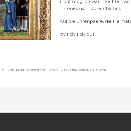
nicht möglich war, möchten wir
Thrones nicht vorenthalten.
Auf die Ehrenpaare, die Heimats
civis civis civibus
IVELINGE
KIVELINGSFEST 2021
KÖNIG
MARKETENDERINNEN
THRON