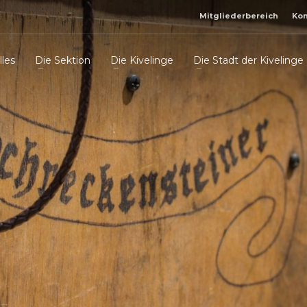
Mitgliederbereich
Kon
lles
Die Sektion
Die Kivelinge
Die Stadt der Kivelinge