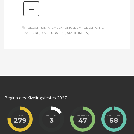
BILDCHRONIK
EMSLANDMUSEUM
GESCHICHTE
KIVELINGE
KIVELINGSFEST
STADTLINGEN
Beginn des Kivelingsfestes 2027
TAGE
STUNDEN
MINUTEN
SEKUNDEN
279
3
47
58